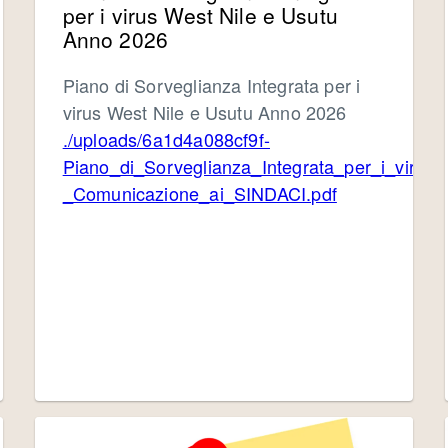
per i virus West Nile e Usutu
Anno 2026
Piano di Sorveglianza Integrata per i
virus West Nile e Usutu Anno 2026
./uploads/6a1d4a088cf9f-
Piano_di_Sorveglianza_Integrata_per_i_viru
_Comunicazione_ai_SINDACI.pdf