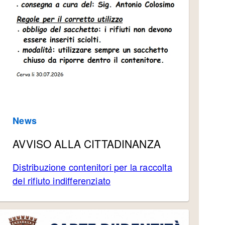
s_West_Nile_e_Usutu_Anno_2026_-
News
AVVISO ALLA CITTADINANZA
Distribuzione contenitori per la raccolta
del rifiuto indifferenziato