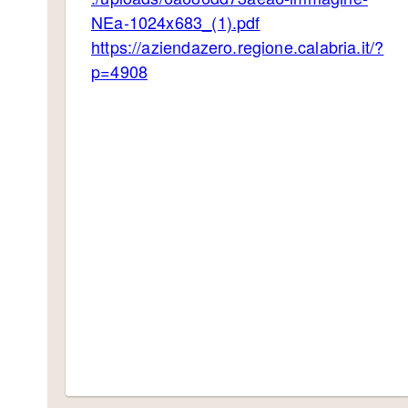
NEa-1024x683_(1).pdf
https://aziendazero.regione.calabria.it/?
p=4908