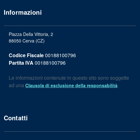
Informazioni
Piazza Della Vittoria, 2
88050 Cerva (CZ)
Codice Fiscale
00188100796
Partita IVA
00188100796
Le informazioni contenute in questo sito sono soggette
ad una
.
Clausola di esclusione della responsabilità
Contatti