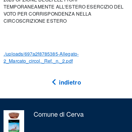
TEMPORANEAMENTE ALL'ESTERO ESERCIZIO DEL
VOTO PER CORRISPONDENZA NELLA
CIRCOSCRIZIONE ESTERO
./uploads/697a2f8785385-Allegato-
2_Marcato_circol._Ref._n._2.pdf
indietro
Comune di Cerva