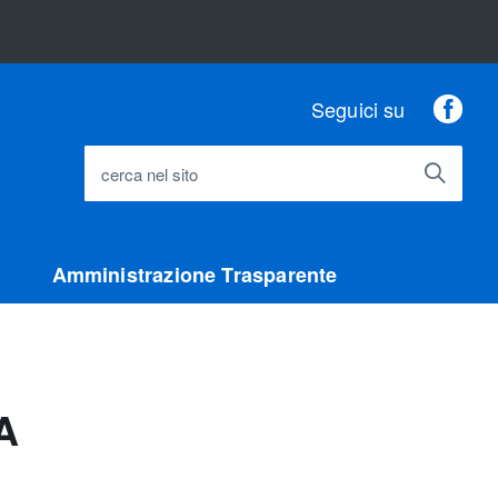
Fac
Seguici su
cerca nel sito
Amministrazione Trasparente
A