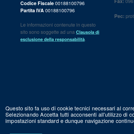
Fax:
096
Codice Fiscale
00188100796
Partita IVA
00188100796
Pec:
prot
Le informazioni contenute in questo
sito sono soggette ad una
Clausola di
.
esclusione della responsabilità
Questo sito fa uso di cookie tecnici necessari al corr
Selezionando Accetta tutti acconsenti all'utilizzo di 
impostazioni standard e dunque navigazione continu