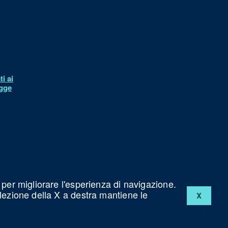
i ai
egge
à
 per migliorare l'esperienza di navigazione.
elezione della X a destra mantiene le
X