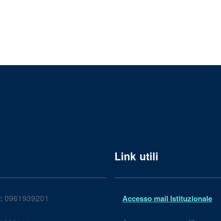
Link utili
:
0961939201
Accesso mail Istituzionale