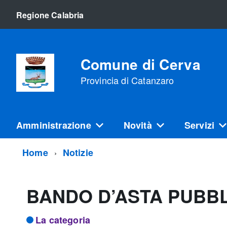
Regione Calabria
Comune di Cerva
Provincia di Catanzaro
Amministrazione
Novità
Servizi
Home
Notizie
BANDO D’ASTA PUBB
La categoria