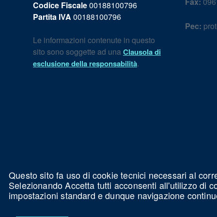
Fax:
096
Codice Fiscale
00188100796
Partita IVA
00188100796
Pec:
prot
Le informazioni contenute in questo
sito sono soggette ad una
Clausola di
.
esclusione della responsabilità
Questo sito fa uso di cookie tecnici necessari al corr
Selezionando Accetta tutti acconsenti all'utilizzo di 
impostazioni standard e dunque navigazione continu