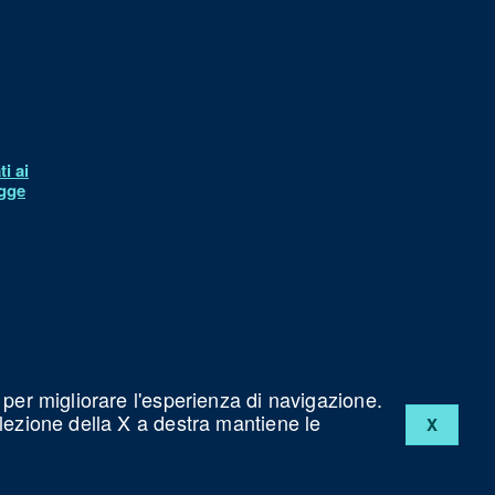
i ai
egge
à
 per migliorare l'esperienza di navigazione.
elezione della X a destra mantiene le
X