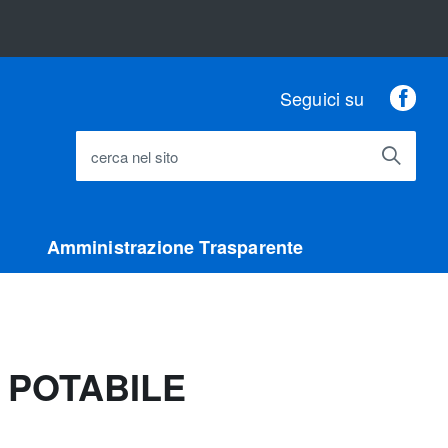
Fac
Seguici su
cerca nel sito
Amministrazione Trasparente
 POTABILE