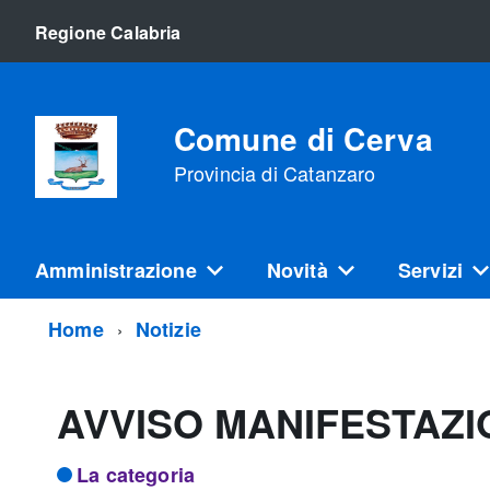
Regione Calabria
Comune di Cerva
Provincia di Catanzaro
Amministrazione
Novità
Servizi
Home
Notizie
AVVISO MANIFESTAZ
La categoria