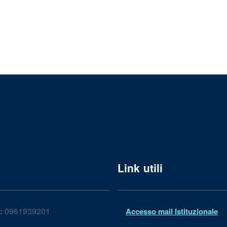
Link utili
:
0961939201
Accesso mail Istituzionale