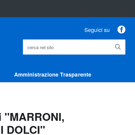
Fac
Seguici su
cerca nel sito
Amministrazione Trasparente
sti "MARRONI,
I DOLCI"