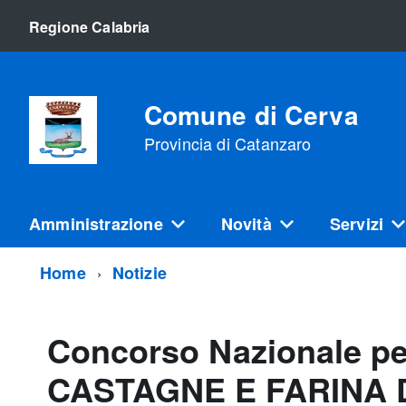
Regione Calabria
Comune di Cerva
Provincia di Catanzaro
Amministrazione
Novità
Servizi
Home
Notizie
Concorso Nazionale per
CASTAGNE E FARINA D