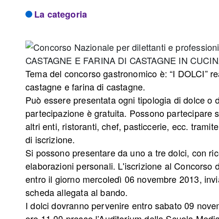
La categoria
Tema del concorso gastronomico è: “I DOLCI” rea
castagne e farina di castagne.
Può essere presentata ogni tipologia di dolce o 
partecipazione è gratuita. Possono partecipare si
altri enti, ristoranti, chef, pasticcerie, ecc. tra
di iscrizione.
Si possono presentare da uno a tre dolci, con rice
elaborazioni personali. L'iscrizione al Concorso 
entro il giorno mercoledì 06 novembre 2013, invi
scheda allegata al bando.
I dolci dovranno pervenire entro sabato 09 nove
ore 11.00 presso l’Auditorium della Scuola Medi