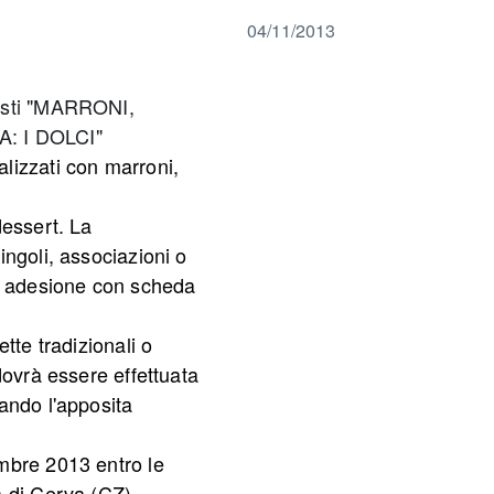
04/11/2013
lizzati con marroni,
dessert. La
ngoli, associazioni o
mite adesione con scheda
tte tradizionali o
dovrà essere effettuata
ando l'apposita
mbre 2013 entro le
a di Cerva (CZ).