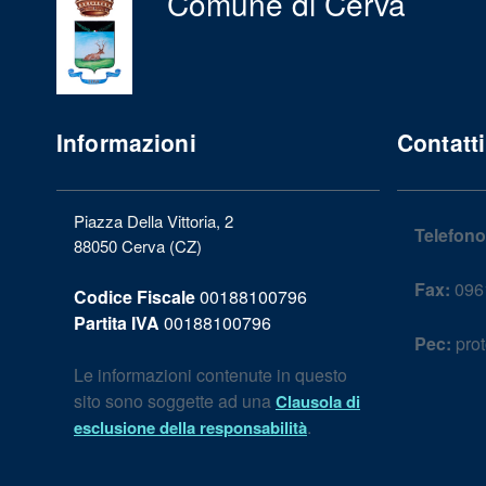
Comune di Cerva
Informazioni
Contatti
Piazza Della Vittoria, 2
Telefono
88050 Cerva (CZ)
Fax:
096
Codice Fiscale
00188100796
Partita IVA
00188100796
Pec:
prot
Le informazioni contenute in questo
sito sono soggette ad una
Clausola di
.
esclusione della responsabilità