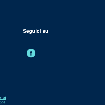
Seguici su
Facebook
i ai
egge