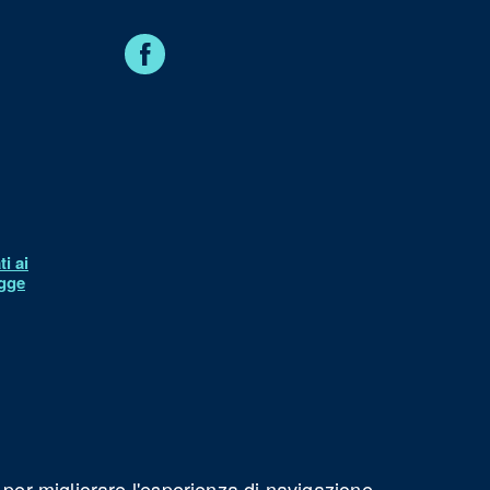
Facebook
i ai
egge
à
 per migliorare l'esperienza di navigazione.