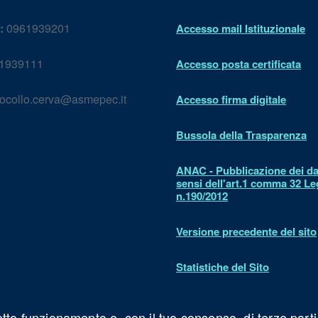
:
0961939201
Accesso mail Istituzionale
1939111
Accesso posta certificata
ocollo.cerva@asmepec.it
Accesso firma digitale
Bussola della Trasparenza
ANAC - Pubblicazione dei dat
sensi dell'art.1 comma 32 L
n.190/2012
Versione precedente del sito
Statistiche del Sito
Dichiarazione di accessibilit
etto funzionamento e, con il tuo consenso, di terze parti