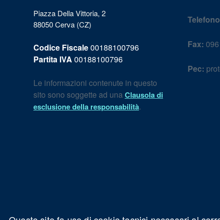
Piazza Della Vittoria, 2
Telefono
88050 Cerva (CZ)
Fax:
096
Codice Fiscale
00188100796
Partita IVA
00188100796
Pec:
prot
Le informazioni contenute in questo
sito sono soggette ad una
Clausola di
.
esclusione della responsabilità
Questo sito fa uso di cookie tecnici necessari al corr