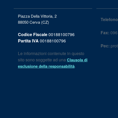
Piazza Della Vittoria, 2
Telefono
88050 Cerva (CZ)
Fax:
096
Codice Fiscale
00188100796
Partita IVA
00188100796
Pec:
prot
Le informazioni contenute in questo
sito sono soggette ad una
Clausola di
.
esclusione della responsabilità