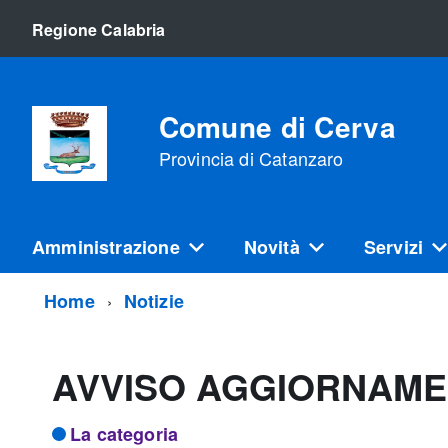
Regione Calabria
Comune di Cerva
Provincia di Catanzaro
Amministrazione
Novità
Servizi
Home
Notizie
AVVISO AGGIORNAMEN
La categoria