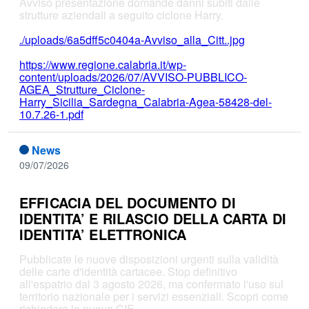
Avviso presentazione domande danni subiti dalle
strutture aziendali a seguito ciclone Harry.
./uploads/6a5dff5c0404a-Avviso_alla_Citt..jpg
https://www.regione.calabria.it/wp-
content/uploads/2026/07/AVVISO-PUBBLICO-
AGEA_Strutture_Ciclone-
Harry_Sicilia_Sardegna_Calabria-Agea-58428-del-
10.7.26-1.pdf
News
09/07/2026
EFFICACIA DEL DOCUMENTO DI
IDENTITA’ E RILASCIO DELLA CARTA DI
IDENTITA’ ELETTRONICA
Pubblicate le nuove disposizioni urgenti sulla validità
delle carte d'identità cartacee. Stop definitivo
all'espatrio dal 3 agosto 2026, ma confermato l'uso sul
territorio nazionale per i servizi essenziali. Scopri come
richiedere la nuova CIE.