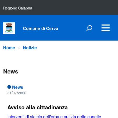
Regione Calabria
Comune di Cerva
Home
Notizie
News
News
31/07/2026
Avviso alla cittadinanza
Interventi di sfalcio dell'erba e pulizia delle cunette