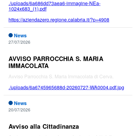
./uploads/6a686dd73aea6-immagine-NEa-
1024x683_(1).pdf
https://aziendazero.regione.calabria.it/?p=4908
News
27/07/2026
AVVISO PARROCCHIA S. MARIA
IMMACOLATA
Avviso Parrocchia S. Maria Immacolata di Cerva.
./uploads/6a6745965688d-20260727-WA0004.pdf.jpg
News
20/07/2026
Avviso alla Cittadinanza