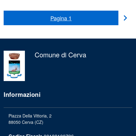
Pagina
1
Pag
suc
Comune di Cerva
Informazioni
Piazza Della Vittoria, 2
88050 Cerva (CZ)