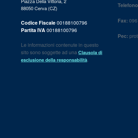
Piazza Della Vittoria, 2
Telefono
88050 Cerva (CZ)
Fax:
096
Codice Fiscale
00188100796
Partita IVA
00188100796
Pec:
prot
Le informazioni contenute in questo
sito sono soggette ad una
Clausola di
.
esclusione della responsabilità