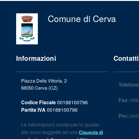
Comune di Cerva
Informazioni
Contatti
Piazza Della Vittoria, 2
Telefono
88050 Cerva (CZ)
Fax:
096
Codice Fiscale
00188100796
Partita IVA
00188100796
Pec:
prot
Le informazioni contenute in questo
sito sono soggette ad una
Clausola di