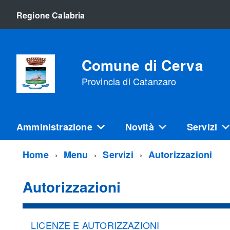
Regione Calabria
Comune di Cerva
Provincia di Catanzaro
Amministrazione
Novità
Servizi
Home
Menu
Servizi
Autorizzazioni
Autorizzazioni
LICENZE E AUTORIZZAZIONI