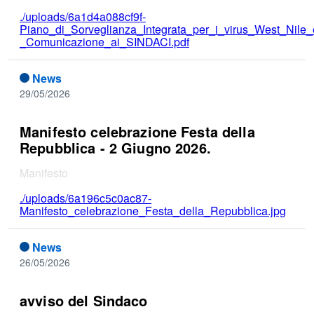
./uploads/6a1d4a088cf9f-
Piano_di_Sorveglianza_Integrata_per_i_virus_West_Nil
_Comunicazione_ai_SINDACI.pdf
News
29/05/2026
Manifesto celebrazione Festa della
Repubblica - 2 Giugno 2026.
Manifesto
./uploads/6a196c5c0ac87-
Manifesto_celebrazione_Festa_della_Repubblica.jpg
News
26/05/2026
avviso del Sindaco