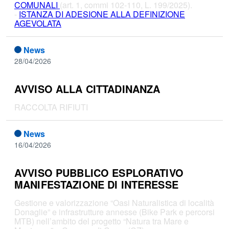
COMUNALI
(art. 1, commi 102-110, L. 199/2025).
-
ISTANZA DI ADESIONE ALLA DEFINIZIONE
AGEVOLATA
News
28/04/2026
AVVISO ALLA CITTADINANZA
RACCOLTA RIFIUTI
News
16/04/2026
AVVISO PUBBLICO ESPLORATIVO
MANIFESTAZIONE DI INTERESSE
Gestione e valorizzazione “Oasi Naturalistica di località
Donaglie” e infrastrutture annesse (Bike Park e percorsi
MTB) nell’ambito del progetto “Natura tra Mare e