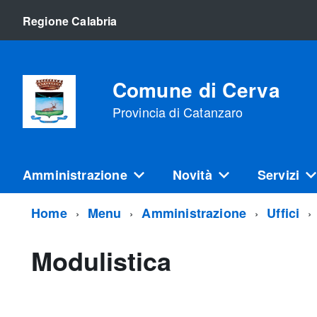
Regione Calabria
Comune di Cerva
Provincia di Catanzaro
Amministrazione
Novità
Servizi
Home
Menu
Amministrazione
Uffici
Modulistica