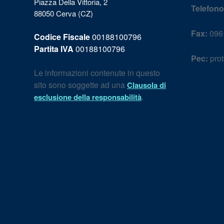
Piazza Della Vittoria, 2
Telefono
88050 Cerva (CZ)
Fax:
096
Codice Fiscale
00188100796
Partita IVA
00188100796
Pec:
prot
Le informazioni contenute in questo
sito sono soggette ad una
Clausola di
.
esclusione della responsabilità