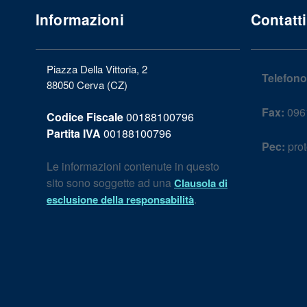
Informazioni
Contatti
Piazza Della Vittoria, 2
Telefono
88050 Cerva (CZ)
Fax:
096
Codice Fiscale
00188100796
Partita IVA
00188100796
Pec:
prot
Le informazioni contenute in questo
sito sono soggette ad una
Clausola di
.
esclusione della responsabilità