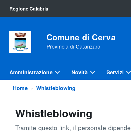
Regione Calabria
Comune di Cerva
Provincia di Catanzaro
Amministrazione
Novità
Servizi
Home
Whistleblowing
Whistleblowing
Tramite questo link, il personale dipen