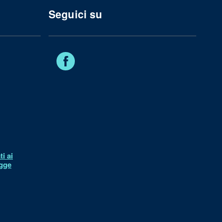
Seguici su
Facebook
i ai
egge