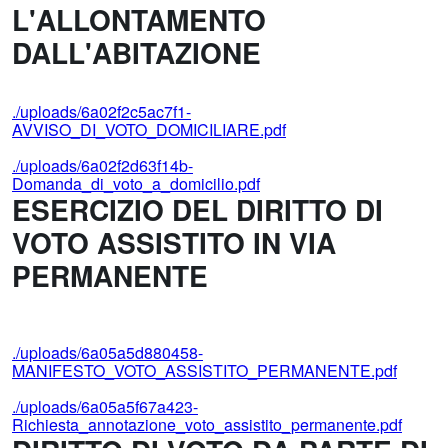
L'ALLONTAMENTO
DALL'ABITAZIONE
./uploads/6a02f2c5ac7f1-
AVVISO_DI_VOTO_DOMICILIARE.pdf
./uploads/6a02f2d63f14b-
Domanda_di_voto_a_domicilio.pdf
ESERCIZIO DEL DIRITTO DI
VOTO ASSISTITO IN VIA
PERMANENTE
./uploads/6a05a5d880458-
MANIFESTO_VOTO_ASSISTITO_PERMANENTE.pdf
./uploads/6a05a5f67a423-
Richiesta_annotazione_voto_assistito_permanente.pdf