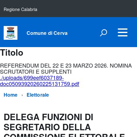
Regione Calabria
Comune di Cerva
Titolo
REFERENDUM DEL 22 E 23 MARZO 2026. NOMINA
SCRUTATORI E SUPPLENTI
./uploads/699eef6037189-
doc05093920260225131759.pdf
Home
Elettorale
DELEGA FUNZIONI DI
SEGRETARIO DELLA
COMMISSIONE ELETTORALE