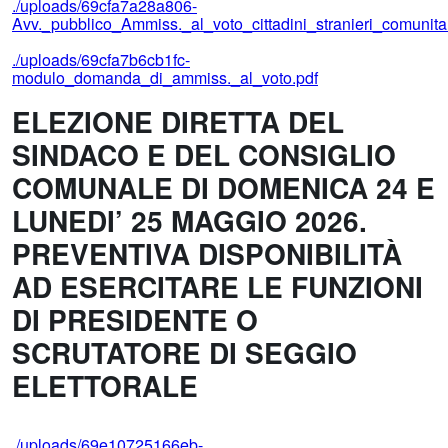
./uploads/69cfa7a28a806-
Avv._pubblico_Ammiss._al_voto_cittadini_stranieri_comunitar
./uploads/69cfa7b6cb1fc-
modulo_domanda_di_ammiss._al_voto.pdf
ELEZIONE DIRETTA DEL
SINDACO E DEL CONSIGLIO
COMUNALE DI DOMENICA 24 E
LUNEDI’ 25 MAGGIO 2026.
PREVENTIVA DISPONIBILITÀ
AD ESERCITARE LE FUNZIONI
DI PRESIDENTE O
SCRUTATORE DI SEGGIO
ELETTORALE
./uploads/69e10725166eb-