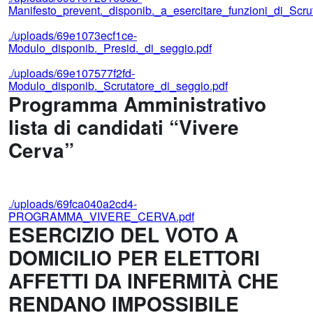
Manifesto_prevent._disponib._a_esercitare_funzioni_di_Scru
./uploads/69e1073ecf1ce-
Modulo_disponib._Presid._di_seggio.pdf
./uploads/69e107577f2fd-
Modulo_disponib._Scrutatore_di_seggio.pdf
Programma Amministrativo
lista di candidati “Vivere
Cerva”
./uploads/69fca040a2cd4-
PROGRAMMA_VIVERE_CERVA.pdf
ESERCIZIO DEL VOTO A
DOMICILIO PER ELETTORI
AFFETTI DA INFERMITÀ CHE
RENDANO IMPOSSIBILE