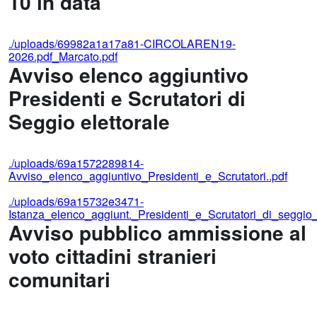
10 in data
./uploads/69982a1a17a81-CIRCOLAREN19-
2026.pdf_Marcato.pdf
Avviso elenco aggiuntivo
Presidenti e Scrutatori di
Seggio elettorale
./uploads/69a1572289814-
Avviso_elenco_aggiuntivo_Presidenti_e_Scrutatori..pdf
./uploads/69a15732e3471-
Istanza_elenco_aggiunt._Presidenti_e_Scrutatori_di_seggio_e
Avviso pubblico ammissione al
voto cittadini stranieri
comunitari