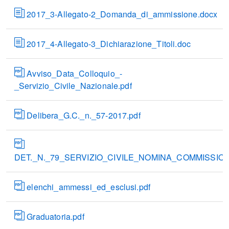
2017_3-Allegato-2_Domanda_di_ammissione.docx
2017_4-Allegato-3_Dichiarazione_Titoli.doc
Avviso_Data_Colloquio_-
_Servizio_Civile_Nazionale.pdf
Delibera_G.C._n._57-2017.pdf
DET._N._79_SERVIZIO_CIVILE_NOMINA_COMMISSION
elenchi_ammessi_ed_esclusi.pdf
Graduatoria.pdf